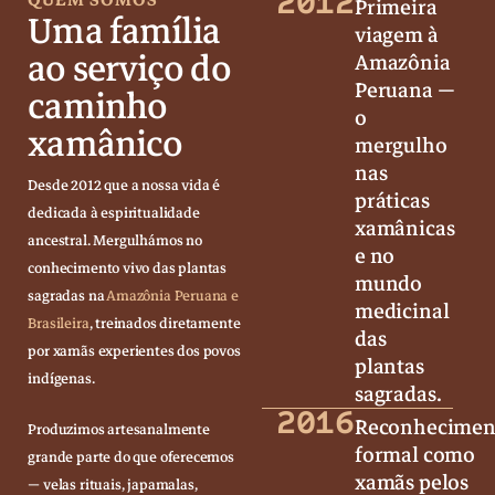
2012
QUEM SOMOS
Primeira
Uma família
viagem à
ao serviço do
Amazônia
Peruana —
caminho
o
xamânico
mergulho
nas
Desde 2012 que a nossa vida é
práticas
dedicada à espiritualidade
xamânicas
ancestral. Mergulhámos no
e no
conhecimento vivo das plantas
mundo
sagradas na
Amazônia Peruana e
medicinal
Brasileira
, treinados diretamente
das
por xamãs experientes dos povos
plantas
indígenas.
sagradas.
2016
Reconhecimen
Produzimos artesanalmente
formal como
grande parte do que oferecemos
xamãs pelos
— velas rituais, japamalas,