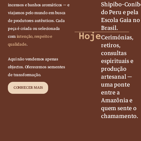
Shipibo-Conib
incensos e banhos aromáticos — e
do Peru e pela
viajamos pelo mundo em busca
Escola Gaia no
de produtores autênticos. Cada
Brasil.
peça é criada ou selecionada
Hoje
Cerimónias,
com
intenção, respeito e
retiros,
qualidade
.
consultas
Aqui não vendemos apenas
espirituais e
objectos. Oferecemos sementes
produção
de transformação.
artesanal —
uma ponte
CONHECER MAIS
entre a
Amazônia e
quem sente o
chamamento.