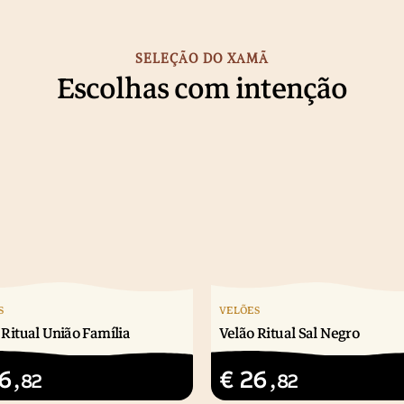
SELEÇÃO DO XAMÃ
Escolhas com intenção
S
VELÕES
 Ritual União Família
Velão Ritual Sal Negro
6
€
26
,82
,82