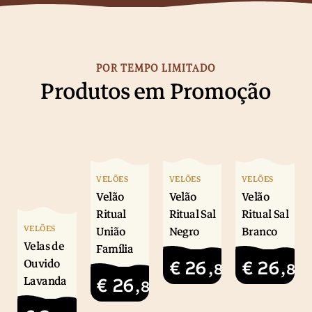
POR TEMPO LIMITADO
Produtos em Promoção
VELÕES
VELÕES
VELÕES
Velão
Velão
Velão
Ritual
Ritual Sal
Ritual Sal
VELÕES
União
Negro
Branco
Velas de
Família
Ouvido
€
26
€
26
,82
,82
Lavanda
€
26
,82